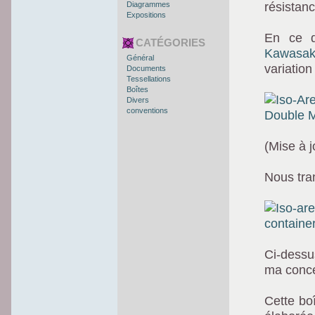
Diagrammes
résistanc
Expositions
En ce q
CATÉGORIES
Kawasak
Général
variatio
Documents
Tessellations
Boîtes
Divers
conventions
(Mise à 
Nous tra
Ci-dessu
ma concep
Cette bo