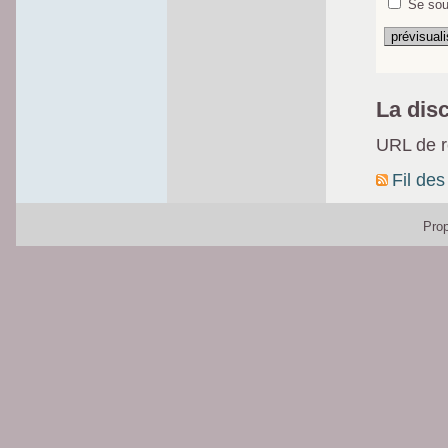
Se sou
La dis
URL de ré
Fil des
Pro