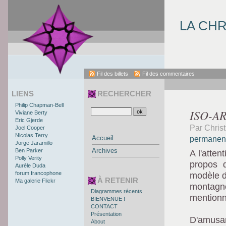
LA CH
Fil des billets
Fil des commentaires
LIENS
RECHERCHER
Philip Chapman-Bell
ISO-A
Viviane Berty
Eric Gjerde
Par Chris
Joel Cooper
Nicolas Terry
Accueil
permanen
Jorge Jaramillo
Archives
Ben Parker
A l'atten
Polly Verity
propos 
Aurèle Duda
forum francophone
modèle do
À RETENIR
Ma galerie Flickr
montagn
Diagrammes récents
mentionn
BIENVENUE !
CONTACT
Présentation
D'amusa
About