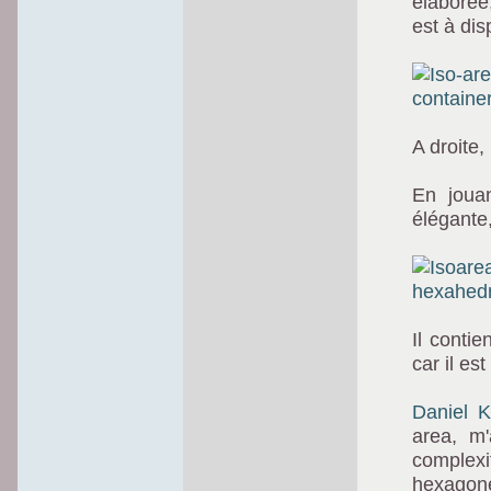
élaborée
est à dis
A droite,
En jouan
élégante
Il contie
car il est
Daniel 
area, m'
complex
hexagon