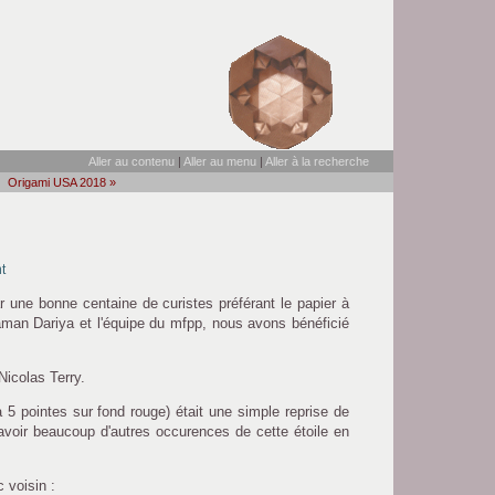
Aller au contenu
|
Aller au menu
|
Aller à la recherche
Origami USA 2018 »
t
ar une bonne centaine de curistes préférant le papier à
aman Dariya et l'équipe du mfpp, nous avons bénéficié
Nicolas Terry.
e à 5 pointes sur fond rouge) était une simple reprise de
y avoir beaucoup d'autres occurences de cette étoile en
c voisin :