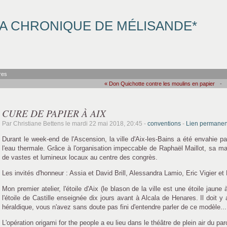
A CHRONIQUE DE MÉLISANDE*
res
« Don Quichotte contre les moulins en papier
-
CURE DE PAPIER À AIX
Par Christiane Bettens le mardi 22 mai 2018, 20:45 -
conventions
-
Lien permanen
Durant le week-end de l'Ascension, la ville d'Aix-les-Bains a été envahie p
l'eau thermale. Grâce à l'organisation impeccable de Raphaël Maillot, sa m
de vastes et lumineux locaux au centre des congrès.
Les invités d'honneur : Assia et David Brill, Alessandra Lamio, Eric Vigier et 
Mon premier atelier, l'étoile d'Aix (le blason de la ville est une étoile jaun
l'étoile de Castille enseignée dix jours avant à Alcala de Henares. Il doit 
héraldique, vous n'avez sans doute pas fini d'entendre parler de ce modèle...
L'opération origami for the people a eu lieu dans le théâtre de plein air du par