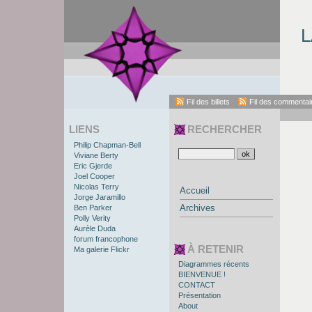
L
Fil des billets
Fil des commentai
LIENS
RECHERCHER
Philip Chapman-Bell
Viviane Berty
Eric Gjerde
Joel Cooper
Nicolas Terry
Accueil
Jorge Jaramillo
Archives
Ben Parker
Polly Verity
Aurèle Duda
forum francophone
À RETENIR
Ma galerie Flickr
Diagrammes récents
BIENVENUE !
CONTACT
Présentation
About