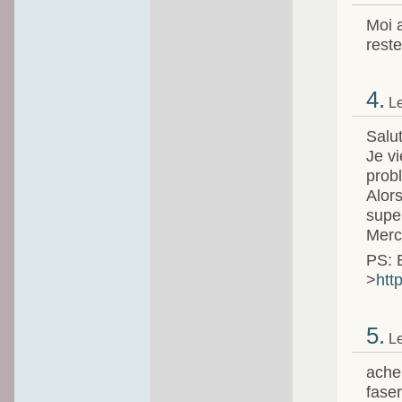
Moi a
reste
4.
Le
Salut
Je vi
probl
Alors
supe
Merc
PS: E
>
htt
5.
Le
achei
fase