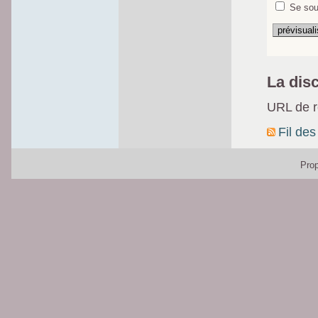
Se sou
La dis
URL de ré
Fil des
Pro