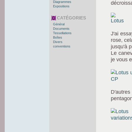
Diagrammes
décroissa
Expositions
CATÉGORIES
Général
Documents
J'ai ess
Tessellations
Boîtes
rose, cel
Divers
jusqu'à p
conventions
Le canev
je vous 
D'autres
pentagon