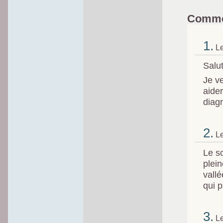
Comme
1.
Le
Salut
Je ve
aider
diag
2.
Le
Le s
plein
vallé
qui 
3.
Le