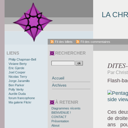
LA CH
Fil des billets
Fil des commentaires
LIENS
RECHERCHER
Philip Chapman-Bell
DITES
Viviane Berty
Eric Gjerde
Par Christ
Joel Cooper
Nicolas Terry
Accueil
Flash-ba
Jorge Jaramillo
Archives
Ben Parker
Polly Verity
Aurèle Duda
forum francophone
À RETENIR
Ma galerie Flickr
Diagrammes récents
Ces deux
BIENVENUE !
CONTACT
de droite
Présentation
ans pou
About