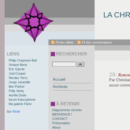
LA CH
Fil des billets
Fil des commentaires
LIENS
RECHERCHER
Philip Chapman-Bell
Viviane Berty
Eric Gjerde
28:
Joel Cooper
Rencon
Nicolas Terry
Accueil
Par Christia
Jorge Jaramillo
aucun commen
Archives
Ben Parker
Polly Verity
Aurèle Duda
forum francophone
À RETENIR
Ma galerie Flickr
Diagrammes récents
Sur
flick
r
BIENVENUE !
CONTACT
Présentation
About