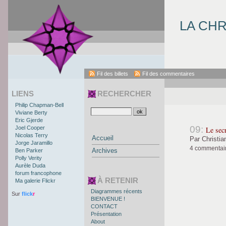
LA CH
Fil des billets
Fil des commentaires
LIENS
RECHERCHER
Philip Chapman-Bell
Viviane Berty
Eric Gjerde
09:
Joel Cooper
Le secr
Nicolas Terry
Accueil
Par Christia
Jorge Jaramillo
4 commentair
Archives
Ben Parker
Polly Verity
Aurèle Duda
forum francophone
À RETENIR
Ma galerie Flickr
Diagrammes récents
Sur
flick
r
BIENVENUE !
CONTACT
Présentation
About