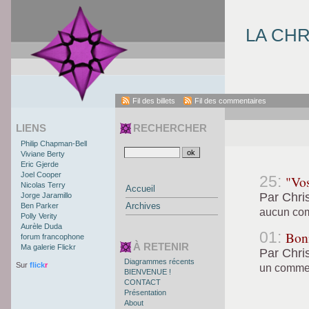
LA CH
Fil des billets
Fil des commentaires
LIENS
RECHERCHER
Philip Chapman-Bell
Viviane Berty
Eric Gjerde
Joel Cooper
25:
"Vos
Nicolas Terry
Accueil
Par Chris
Jorge Jaramillo
Archives
Ben Parker
aucun com
Polly Verity
Aurèle Duda
01:
Bon
forum francophone
À RETENIR
Ma galerie Flickr
Par Chris
Diagrammes récents
Sur
flick
r
un commen
BIENVENUE !
CONTACT
Présentation
About