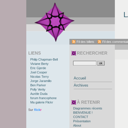
L
Fil des billets
Fil des commentai
LIENS
RECHERCHER
Philip Chapman-Bell
Viviane Berty
Eric Gjerde
Joel Cooper
Nicolas Terry
Accueil
Jorge Jaramillo
Archives
Ben Parker
Polly Verity
Aurèle Duda
forum francophone
À RETENIR
Ma galerie Flickr
Diagrammes récents
Sur
flick
r
BIENVENUE !
CONTACT
Présentation
About